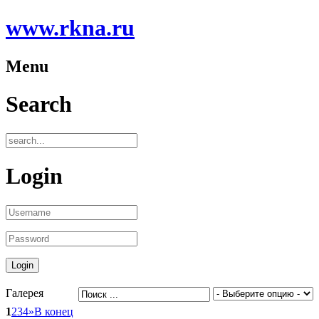
www.rkna.ru
Menu
Search
Login
Галерея
1
2
3
4
»
В конец