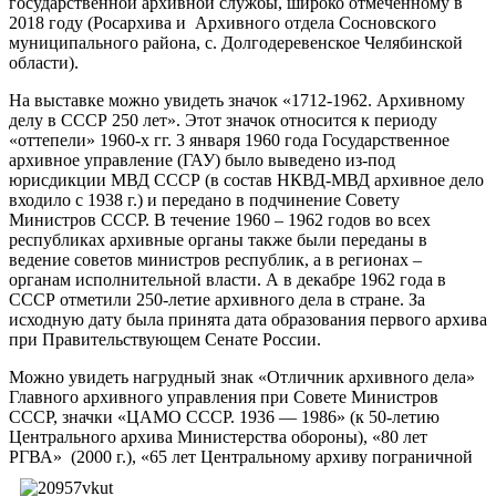
государственной архивной службы, широко отмеченному в
2018 году (Росархива и Архивного отдела Сосновского
муниципального района, с. Долгодеревенское Челябинской
области).
На выставке можно увидеть значок «1712-1962. Архивному
делу в СССР 250 лет». Этот значок относится к периоду
«оттепели» 1960-х гг. 3 января 1960 года Государственное
архивное управление (ГАУ) было выведено из-под
юрисдикции МВД СССР (в состав НКВД-МВД архивное дело
входило с 1938 г.) и передано в подчинение Совету
Министров СССР. В течение 1960 – 1962 годов во всех
республиках архивные органы также были переданы в
ведение советов министров республик, а в регионах –
органам исполнительной власти. А в декабре 1962 года в
СССР отметили 250-летие архивного дела в стране. За
исходную дату была принята дата образования первого архива
при Правительствующем Сенате России.
Можно увидеть нагрудный знак «Отличник архивного дела»
Главного архивного управления при Совете Министров
СССР, значки «ЦАМО СССР. 1936 — 1986» (к 50-летию
Центрального архива Министерства обороны), «80 лет
РГВА» (2000 г.), «65 лет Центральному архиву пограничной