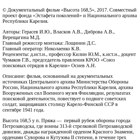
© Документальный фильм «Высота 168,5», 2017. Совместный
проект фонда «Эстафета поколений» и Национального архива
Республики Карелия.
Авторы: Герасев И.Ю., Власков А.В., Диброва А.В.,
Верещагина М.Д.
Главный режиссер монтажа: Лощинин Д.С.
Главный оператор: Николаенко К.В.
Рецензенты: д.ист.н., профессор Килин Ю.М., к.ист.н., доцент
Чумаков Г.В., председатель правления КРОО «Союз
поисковых отрядов в Карелии» Осиев А.Н.
Описание: фильм, основанный на документальных
источниках Центрального архива Министерства Обороны
России, Национального архива Республики Карелия, архива
Вооруженных сил Военного музея Финляндии, результатах
поисковой деятельности, повествует о подвиге советских
солдат, защищавших столицу Карело-Финской ССР в
сентябре 1941 года.
Высота 168,5 у п. Пряжа — первый рубеж обороны города
Петрозаводска, где воины 313-й стрелковой Петрозаводской
дивизии, дважды награжденной орденом Красного Знамени,
орденами Суворова и Кутузова II степени, в течение трех