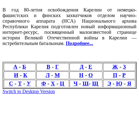
В год 80-летия освобождения Карелии от немецко-
фашистских и финских захватчиков отделом научно-
справочного аппарата (НСА) Национального архива
Республики Карелия подготовлен новый информационный
интернет-ресурс, посвященный малоизвестной странице
истории Великой Отечественной войны в Карелии —
истребительным батальонам.
Подробнее...
А
-
Б
В
-
Г
Д
-
Е
Ж
-
З
И
-
К
Л
-
М
Н
-
О
П
-
Р
С
-
Т
-
У
Ф
-
Х
-
Ц
Ч
-
Ш
-
Щ
Э
-
Ю
-
Я
Switch to Desktop Version